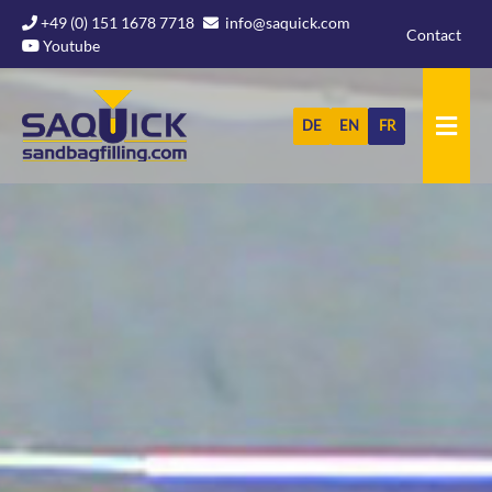
+49 (0) 151 1678 7718
info@saquick.com
Aller
Contact
Youtube
au
contenu
DE
EN
FR