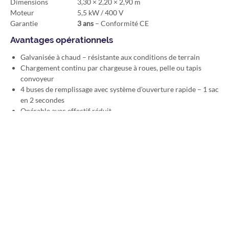
Dimensions
3,30 × 2,20 × 2,90 m
Moteur
5,5 kW / 400 V
Garantie
3 ans
– Conformité CE
Avantages opérationnels
Galvanisée à chaud – résistante aux conditions de terrain
Chargement continu par chargeuse à roues, pelle ou tapis
convoyeur
4 buses de remplissage avec système d'ouverture rapide – 1 sac
en 2 secondes
Opérable avec effectif réduit
Traitement du sable humide et mouillé avec petits cailloux
Mobile sur roulettes pivotantes – manœuvrable sur surface
dure
Sacs standard 30 × 60 cm et sacs silo compatibles
3 ans de garantie – conformité CE
Documentation technique
Saquick-Product-Datasheet-Titan2400_en.pdf
(2.5 Mo)
Téléchargez la fiche technique complète du TITAN 2400 (en
anglais) ou consultez la page produit détaillée.